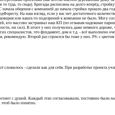
 то туда, то сюда). Бригады расписаны на долго вперёд, стройку
С начала общения с компанией до начала стройки прошло два год
рдФоресту. На наш взгляд, если у вас нет достаточного количест
едоверия или каких-то подозрений к компании не было. Могу сог
ей, кто массово застраивал наш КП (по отзывам надежные парни,
сти, ни сил). В итоге у них получилось даже немного дороже, ч
х специалистов, что фундамент, дом и т.д. - всё выполнено оче
, рекомендую. Второй раз строился бы тоже у них. PS: с цветом
сё сложилось - сделали как для себя. При разработке проекта уч
тают с душой. Каждый этап согласовывали, постоянно были на с
 чтоб было понятно.