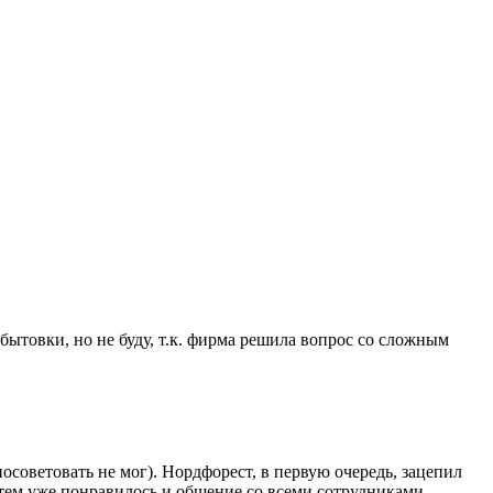
бытовки, но не буду, т.к. фирма решила вопрос со сложным
советовать не мог). Нордфорест, в первую очередь, зацепил
тем уже понравилось и общение со всеми сотрудниками,