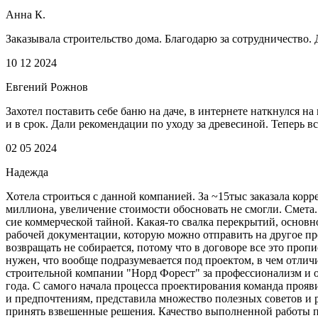
Анна К.
Заказывала строительство дома. Благодарю за сотрудничество.
10 12 2024
Евгений Рожнов
Захотел поставить себе баню на даче, в интернете наткнулся н
и в срок. Дали рекомендации по уходу за древесиной. Теперь в
02 05 2024
Надежда
Хотела строиться с данной компанией. За ~15тыс заказала корре
миллиона, увеличение стоимости обосновать не смогли. Смета..
сие коммерческой тайной. Какая-то свалка перекрытий, основно
рабочей документации, которую можно отправить на другое прои
возвращать не собирается, потому что в договоре все это пропи
нужен, что вообще подразумевается под проектом, в чем отличи
строительной компании "Норд Форест" за профессионализм и от
года. С самого начала процесса проектирования команда проя
и предпочтениям, представила множество полезных советов и
принять взвешенные решения. Качество выполненной работы 