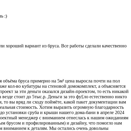
ь :)
али хороший вариант из бруса. Все работы сделали качественно
ия объёма бруса примерно на 5м³ цена выросла почти на пол
аже кол-во кубатуры на стеновой домокомплект, а объясняется
роект за эти деньги оказался дизайн-проектом, то есть никакой
 везде стоит до 5тыс.р. Деньги за это фу£ло естественно никто
м, то вы вряд ли сходу поймёте, какой пакет документации вам
 реальная стоимость. Хотим выразить огромную благодарность
 до установки сруба и крыши нашего дома-бани в апреле 2024
 Проектный менеджер с вниманием отнеслась к нашим ожиданиям
ым брусом и профилированным) и дизайну, что помогло нам
м вниманием к деталям. Мы остались очень довольны