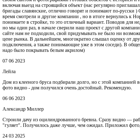
включая выезд на строящийся объект (нас регулярно приглашали
бригады славянские, отлично говорят и понимают по-русски ) 
время смотрели и другие компании , но в итоге вернулись к Но
понимаете в стройке, то это отличный вариант. Поводов для н
но мы один раз, в начале сверили наш проект с другой компани
сайте нам не подходили, свой придумывать не было ни возможно
цене рынка. В дальнейшем, многократно слышал оценку от други
подключения, а также понимающие уже в этом соседи). В общем
надо было покрывать белым акрилом)
07 06 2023
Лейла
Дом из клееного бруса подбирали долго, но с этой компанией в
фото видно - дом получился очень достойный. Рекомендую.
06 06 2023
Александр Миллер
Строили дачу из оцилиндрованного бревна. Сразу видно — рабо
"гуляет". Получилось даже лучше, чем ожидал. Приложил фото,
24 03 2025