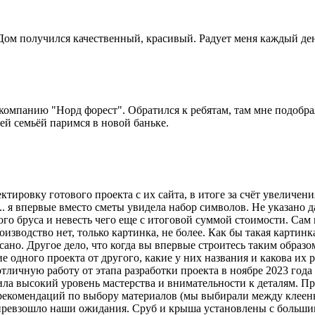
 Дом получился качественный, красивый. Радует меня каждый ден
а компанию "Норд форест". Обратился к ребятам, там мне подобр
сей семьёй паримся в новой баньке.
ктировку готового проекта с их сайта, в итоге за счёт увеличен
. я впервые вместо сметы увидела набор символов. Не указано д
го бруса и невесть чего еще с итоговой суммой стоимости. Сам п
зводство нет, только картинка, не более. Как бы такая картинка
сано. Другое дело, что когда вы впервые строитесь таким образо
е одного проекта от другого, какие у них названия и какова их
личную работу от этапа разработки проекта в ноябре 2023 года
вила высокий уровень мастерства и внимательности к деталям.
 рекомендаций по выбору материалов (мы выбирали между клеен
превзошло наши ожидания. Сруб и крыша установлены с больши