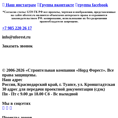
Наш инстаграм
Группа вконтакте
группа facebook
*Cогласно статье 1259 ГК РФ все проекты, чертежи и изображения, представленные
на сайте nforest.ru являются объектами авторского права и охраняются
законодательством РФ. копирование, использование их без разрешения
правообладателя запрещено.
+7 985 220 26 17
info@nforest.ru
Заказать звонок
Политика конфиденциальности
Согласие на обработку персональных данных
© 2006-2026 «Строительная компания «Норд Форест». Все
права защищены.
Наш адрес
Россия, Краснодарский край, г. Туапсе, ул. Кронштадтская
30 адрес для передачи проектной документации (сдэк)
Пн - Пт с 9.00 до 18.00 Сб - Вс выходной
Мы в соцсетях
Проекты домов