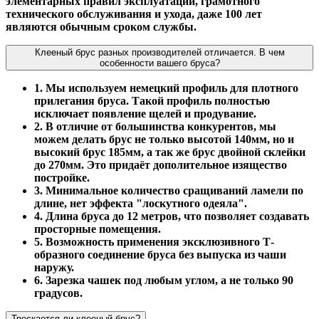
элементарных правил эксплуатации, грамотного
технического обслуживания и ухода, даже 100 лет
являются обычным сроком службы.
Клееный брус разных производителей отличается. В чем
особенности вашего бруса?
1. Мы используем немецкий профиль для плотного
прилегания бруса. Такой профиль полностью
исключает появление щелей и продувание.
2. В отличие от большинства конкурентов, мы
можем делать брус не только высотой 140мм, но и
высокий брус 185мм, а так же брус двойной склейки
до 270мм. Это придаёт дополительное изящество
постройке.
3. Минимальное количество сращиваний ламели по
длине, нет эффекта "лоскутного одеяла".
4. Длина бруса до 12 метров, что позволяет создавать
просторные помещения.
5. Возможность применения эксклюзивного Т-
образного соединение бруса без выпуска из чаши
наружу.
6. Зарезка чашек под любым углом, а не только 90
градусов.
Трескается ли клееный брус?